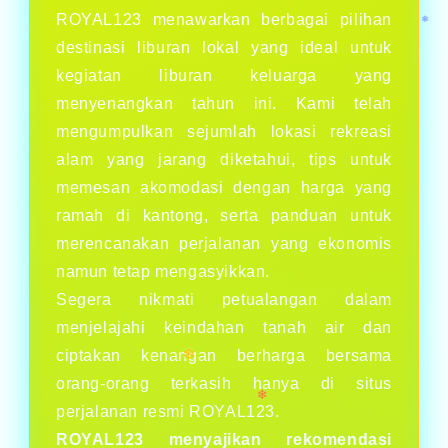
❅
❅
ROYAL123 menawarkan berbagai pilihan
destinasi liburan lokal yang ideal untuk
kegiatan liburan keluarga yang
menyenangkan tahun ini. Kami telah
mengumpulkan sejumlah lokasi rekreasi
alam yang jarang diketahui, tips untuk
memesan akomodasi dengan harga yang
❄
❅
ramah di kantong, serta panduan untuk
merencanakan perjalanan yang ekonomis
namun tetap mengasyikkan.
Segera nikmati petualangan dalam
menjelajahi keindahan tanah air dan
ciptakan kenangan berharga bersama
❄
orang-orang terkasih hanya di situs
perjalanan resmi ROYAL123.
ROYAL123 menyajikan rekomendasi