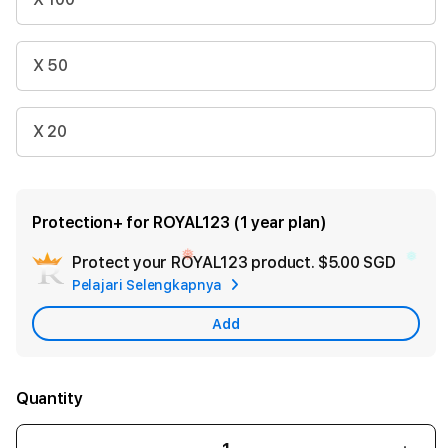
X 50
X 20
Protection+ for ROYAL123 (1 year plan)
❆
Protect your ROYAL123 product.
$5.00 SGD
Add
Pelajari Selengkapnya
Apple
Care
Add
Quantity