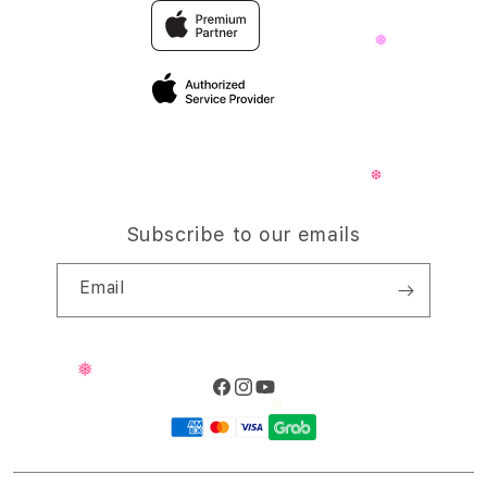
Travellerâ€™s Reservation
Elush Corporate Website
❆
Privacy Policy
Site Terms of Use
❅
❅
❄
Subscribe to our emails
Email
❅
Facebook
Instagram
YouTube
Payment
❄
methods