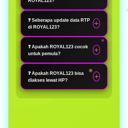
ROYAL123?
data RTP sebelum Anda
RTP menunjukkan potensi
bermain, memberikan informasi
❅
❓ Seberapa update data RTP
kemenangan dari sebuah
situs yang sedang gacor, serta
di ROYAL123?
permainan situs. Dengan
merekomendasikan game
mengeceknya terlebih dahulu,
berdasarkan performa terbaru.
Sangat update. Informasi RTP
Anda bisa memilih game dengan
❓ Apakah ROYAL123 cocok
situs diperbarui secara berkala
peluang terbaik sebelum
untuk pemula?
agar Anda selalu mendapatkan
mengeluarkan saldo.
data terbaru, bukan informasi
Tentu saja. Baik pemula maupun
lama yang sudah tidak relevan.
❓ Apakah ROYAL123 bisa
pemain berpengalaman dapat
diakses lewat HP?
menggunakan ROYAL123
❅
dengan mudah karena
❄
Ya, ROYAL123 dapat diakses
tampilannya sederhana dan
dengan lancar melalui perangkat
informasi RTP disajikan dengan
mobile maupun desktop,
jelas.
sehingga Anda bisa bermain
❅
kapan saja dan di mana saja.