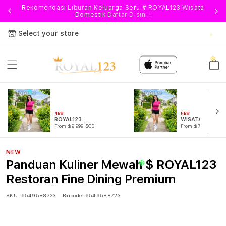
Rekomendasi Liburan Keluarga Seru # ROYAL123 Wisata
Domestik
Daftar Disini !
❅
Select your store
❆
Cart
NEW
NEW
ROYAL123
WISATA TOGEL
From $9.999 SGD
From $778.77 SGD
NEW
Panduan Kuliner Mewah $ ROYAL123
Restoran Fine Dining Premium
SKU:
6549588723
Barcode:
6549588723
❄