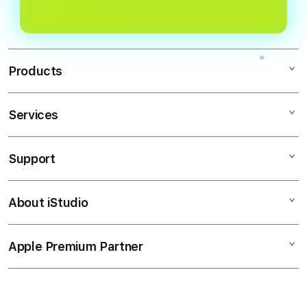
❆
❅
Products
❅
Services
ROYAL123
SITUS WISATA
Support
AppleCare+
SITUS TOGEL
Corporate
WISATA TOGEL
❆
About iStudio
My Account
ROYAL123 Togel
WISATA MACAU
Collection & Delivery
Elush Service Provider
BANDAR TOGEL
Apple Premium Partner
About Us
Returns & Exchanges
Financing Options
BANDAR WISATA MACAU
Find an iStudio near you
Contact Us
Trade-in
SITUS TOGEL ONLINE
Why Shop at iStudio
FAQ