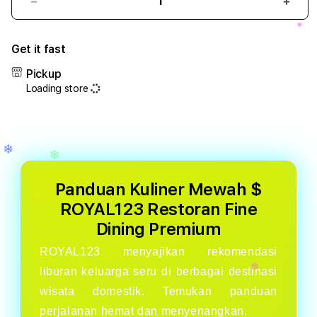
Decrease
Incr
quantity
quant
for
for
Get it fast
Rekomendasi
Reko
Liburan
Libu
Pickup
Keluarga
Kelu
❄
Loading store
Seru
Seru
#
#
ROYAL123
ROYA
Wisata
Wisa
Domestik
Dome
Panduan Kuliner Mewah $
ROYAL123 Restoran Fine
Dining Premium
❆
ROYAL123 menyajikan rekomendasi
liburan keluarga seru di berbagai destinasi
❅
wisata domestik. Temukan panduan
❆
perjalanan hemat dan menyenangkan.