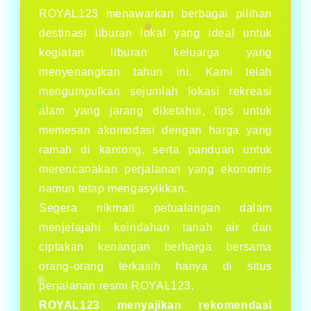
ROYAL123 menawarkan berbagai pilihan
destinasi liburan lokal yang ideal untuk
kegiatan liburan keluarga yang
menyenangkan tahun ini. Kami telah
❄
❄
mengumpulkan sejumlah lokasi rekreasi
alam yang jarang diketahui, tips untuk
memesan akomodasi dengan harga yang
ramah di kantong, serta panduan untuk
merencanakan perjalanan yang ekonomis
namun tetap mengasyikkan.
Segera nikmati petualangan dalam
❆
menjelajahi keindahan tanah air dan
ciptakan kenangan berharga bersama
orang-orang terkasih hanya di situs
❄
perjalanan resmi ROYAL123.
ROYAL123 menyajikan rekomendasi