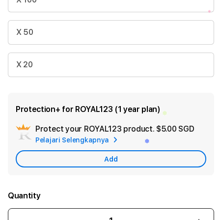
❆
X 50
X 20
❅
Protection+ for ROYAL123 (1 year plan)
Protect your ROYAL123 product.
$5.00 SGD
❆
Add
Pelajari Selengkapnya
Apple
Care
Add
Quantity