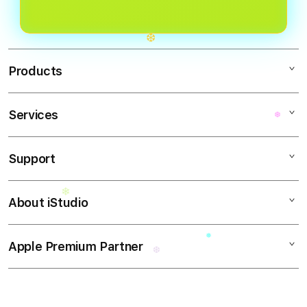
❄
Products
Services
ROYAL123
SITUS WISATA
Support
AppleCare+
SITUS TOGEL
Corporate
WISATA TOGEL
❆
About iStudio
My Account
ROYAL123 Togel
WISATA MACAU
Collection & Delivery
❅
Elush Service Provider
BANDAR TOGEL
Apple Premium Partner
About Us
Returns & Exchanges
Financing Options
BANDAR WISATA MACAU
Find an iStudio near you
Contact Us
Trade-in
SITUS TOGEL ONLINE
Why Shop at iStudio
FAQ