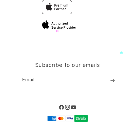
Travellerâ€™s Reservation
Elush Corporate Website
Privacy Policy
❆
Site Terms of Use
Subscribe to our emails
❆
Email
❄
❆
Facebook
Instagram
YouTube
Payment
methods